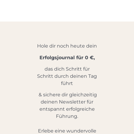
v
e
C
a
m
p
a
Hole dir noch heute dein
i
g
Erfolgsjournal für 0 €,
n
das dich Schritt für
Schritt durch deinen Tag
führt
& sichere dir gleichzeitig
deinen Newsletter für
entspannt erfolgreiche
Führung.
Erlebe eine wundervolle